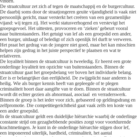
vinden.
De straatcultuur zet zich af tegen de maatschappij en de burgercultuur.
De daarbij soms door de straatjongeren geuite vijandigheid is vaak niet
persoonlijk gericht, maar versterkt het creëren van een gezamenlijke
vijand: wij tegen zij. Het werkt statusverhogend en verstevigt het
groepsgevoel. Het uittesten, provoceren en ‘zieken’ gebeurt vooral
naar buitenstaanders. Het getuigt van lef als een groepslid een ander,
een burger, uitdaagt of beledigt of zich openlijk fel durft te verweren.
Het praat het gedrag van de jongere niet goed, maar het kan misschien
helpen zijn gedrag in het juiste perspectief te plaatsen en wat te
relativeren.
De loyaliteit binnen de straatcultuur is tweeledig. Er heerst een grote
onderlinge loyaliteit ten opzichte van buitenstaanders. Binnen de
straatcultuur gaat het groepsbelang ver boven het individuele belang.
Eer is er belangrijker dan eerlijkheid. De zwijgplicht naar anderen is
heilig. Wie als burger kennis heeft van gepleegde of te plegen
criminaliteit hoort daar aangifte van te doen. Binnen de straatcultuur
wordt dit echter gezien als abnormaal, asociaal en verraderswerk.
Binnen de groep is het ieder voor zich, gebaseerd op geldingsdrang en
zelfpromotie. Die competitiegerichtheid gaat vaak zelfs ten koste van
een ander groepslid.
In de straatcultuur geldt een duidelijke hiërarchie waarbij de onderlinge
constante strijd om gezaghebbende posities zorgt voor voortdurende
krachtmetingen. Je kunt in de onderlinge hiërarchie stijgen door lef,
een imponerend uiterlijk, hardheid, criminaliteit, het aantal