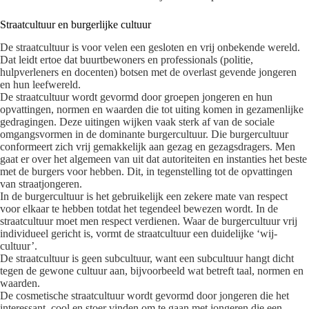
Straatcultuur en burgerlijke cultuur
De straatcultuur is voor velen een gesloten en vrij onbekende wereld.
Dat leidt ertoe dat buurtbewoners en professionals (politie,
hulpverleners en docenten) botsen met de overlast gevende jongeren
en hun leefwereld.
De straatcultuur wordt gevormd door groepen jongeren en hun
opvattingen, normen en waarden die tot uiting komen in gezamenlijke
gedragingen. Deze uitingen wijken vaak sterk af van de sociale
omgangsvormen in de dominante burgercultuur. Die burgercultuur
conformeert zich vrij gemakkelijk aan gezag en gezagsdragers. Men
gaat er over het algemeen van uit dat autoriteiten en instanties het beste
met de burgers voor hebben. Dit, in tegenstelling tot de opvattingen
van straatjongeren.
In de burgercultuur is het gebruikelijk een zekere mate van respect
voor elkaar te hebben totdat het tegendeel bewezen wordt. In de
straatcultuur moet men respect verdienen. Waar de burgercultuur vrij
individueel gericht is, vormt de straatcultuur een duidelijke ‘wij-
cultuur’.
De straatcultuur is geen subcultuur, want een subcultuur hangt dicht
tegen de gewone cultuur aan, bijvoorbeeld wat betreft taal, normen en
waarden.
De cosmetische straatcultuur wordt gevormd door jongeren die het
interessant, cool en stoer vinden om te gaan met jongeren die een