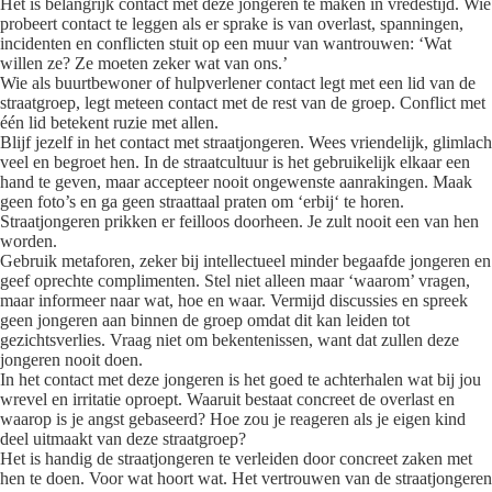
Het is belangrijk contact met deze jongeren te maken in vredestijd. Wie
probeert contact te leggen als er sprake is van overlast, spanningen,
incidenten en conflicten stuit op een muur van wantrouwen: ‘Wat
willen ze? Ze moeten zeker wat van ons.’
Wie als buurtbewoner of hulpverlener contact legt met een lid van de
straatgroep, legt meteen contact met de rest van de groep. Conflict met
één lid betekent ruzie met allen.
Blijf jezelf in het contact met straatjongeren. Wees vriendelijk, glimlach
veel en begroet hen. In de straatcultuur is het gebruikelijk elkaar een
hand te geven, maar accepteer nooit ongewenste aanrakingen. Maak
geen foto’s en ga geen straattaal praten om ‘erbij‘ te horen.
Straatjongeren prikken er feilloos doorheen. Je zult nooit een van hen
worden.
Gebruik metaforen, zeker bij intellectueel minder begaafde jongeren en
geef oprechte complimenten. Stel niet alleen maar ‘waarom’ vragen,
maar informeer naar wat, hoe en waar. Vermijd discussies en spreek
geen jongeren aan binnen de groep omdat dit kan leiden tot
gezichtsverlies. Vraag niet om bekentenissen, want dat zullen deze
jongeren nooit doen.
In het contact met deze jongeren is het goed te achterhalen wat bij jou
wrevel en irritatie oproept. Waaruit bestaat concreet de overlast en
waarop is je angst gebaseerd? Hoe zou je reageren als je eigen kind
deel uitmaakt van deze straatgroep?
Het is handig de straatjongeren te verleiden door concreet zaken met
hen te doen. Voor wat hoort wat. Het vertrouwen van de straatjongeren