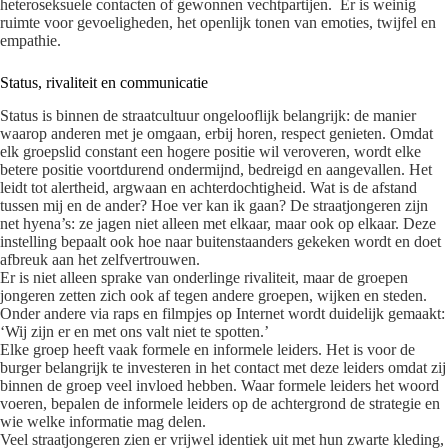
heteroseksuele contacten of gewonnen vechtpartijen. Er is weinig
ruimte voor gevoeligheden, het openlijk tonen van emoties, twijfel en
empathie.
Status, rivaliteit en communicatie
Status is binnen de straatcultuur ongelooflijk belangrijk: de manier
waarop anderen met je omgaan, erbij horen, respect genieten. Omdat
elk groepslid constant een hogere positie wil veroveren, wordt elke
betere positie voortdurend ondermijnd, bedreigd en aangevallen. Het
leidt tot alertheid, argwaan en achterdochtigheid. Wat is de afstand
tussen mij en de ander? Hoe ver kan ik gaan? De straatjongeren zijn
net hyena’s: ze jagen niet alleen met elkaar, maar ook op elkaar. Deze
instelling bepaalt ook hoe naar buitenstaanders gekeken wordt en doet
afbreuk aan het zelfvertrouwen.
Er is niet alleen sprake van onderlinge rivaliteit, maar de groepen
jongeren zetten zich ook af tegen andere groepen, wijken en steden.
Onder andere via raps en filmpjes op Internet wordt duidelijk gemaakt:
‘Wij zijn er en met ons valt niet te spotten.’
Elke groep heeft vaak formele en informele leiders. Het is voor de
burger belangrijk te investeren in het contact met deze leiders omdat zij
binnen de groep veel invloed hebben. Waar formele leiders het woord
voeren, bepalen de informele leiders op de achtergrond de strategie en
wie welke informatie mag delen.
Veel straatjongeren zien er vrijwel identiek uit met hun zwarte kleding,