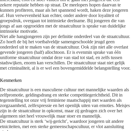
zekere reputatie hebben op straat. De meelopers hopen daarvan te
kunnen profiteren, maar als het spannend wordt, haken deze jongeren
af. Hun verwevenheid kan echter, onder andere door loyaliteit of
groepsdruk, overgaan tot intrinsieke deelname. Bij jongeren die van
jongs af aan opgroeiden met de straatcultuur is sprake van duidelijke
intrinsieke motivatie.
Niet alle hangjongeren zijn per definitie onderdeel van de straatcultuur.
Zo hoeft de bij het voetbalveldje samengeschoolde jeugd geen
onderdeel uit te maken van de straatcultuur. Ook zijn niet alle overlast
gevende jongeren (half) allochtoon. Er is evenmin sprake van één
uniforme straatcultuur omdat deze van stad tot stad, en zelfs tussen
stadswijken, enorm kan verschillen. De straatcultuur staat niet gelijk
met criminaliteit, al is er wel een bovengemiddelde belangstelling voor.
Kenmerken
De straatcultuur is een masculiene cultuur met mannelijke waarden als
zelfpromotie, geldingsdrang en sterke competitiegerichtheid. Dit in
tegenstelling tot onze vrij feminiene maatschappij met waarden als
zorgzaamheid, zelfexpressie en het openlijk uiten van emoties. Meisjes
zijn in de straatcultuur in opkomst, maar zij gedragen zich over het
algemeen niet heel vrouwelijk maar stoer en mannelijk.
De straatcultuur is sterk ‘wij-gericht’, waardoor jongeren uit andere
etniciteiten, met een sterke gemeenschapscultuur, er vlot aansluiting