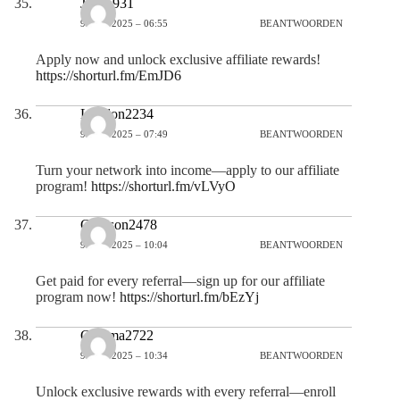
Jenna931
9 JULI 2025 – 06:55
BEANTWOORDEN
Apply now and unlock exclusive affiliate rewards!
https://shorturl.fm/EmJD6
London2234
9 JULI 2025 – 07:49
BEANTWOORDEN
Turn your network into income—apply to our affiliate
program!
https://shorturl.fm/vLVyO
Grayson2478
9 JULI 2025 – 10:04
BEANTWOORDEN
Get paid for every referral—sign up for our affiliate
program now!
https://shorturl.fm/bEzYj
Gemma2722
9 JULI 2025 – 10:34
BEANTWOORDEN
Unlock exclusive rewards with every referral—enroll