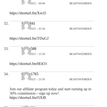
2 JUNI 2025 – 00:06
BEANTWOORDEN
https://shorturl.fm/Xect5
Igor2841
2 JUNI 2025 – 03:26
BEANTWOORDEN
https://shorturl.fm/TDuGJ
Leslie588
2 JUNI 2025 – 13:50
BEANTWOORDEN
https://shorturl.fm/0EtO1
Gwen1765
8 JULI 2025 – 23:30
BEANTWOORDEN
Join our affiliate program today and start earning up to
30% commission—sign up now!
https://shorturl.fm/i5Xf8