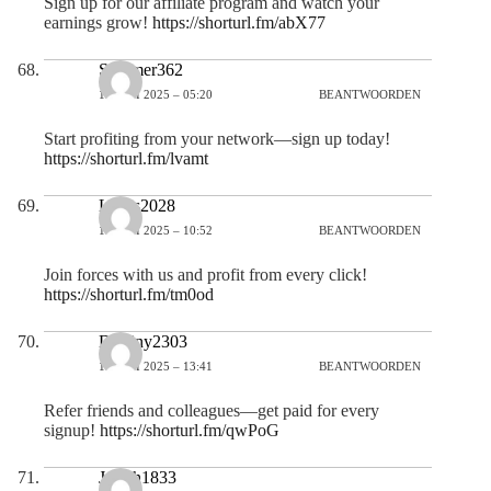
Sign up for our affiliate program and watch your
earnings grow!
https://shorturl.fm/abX77
Summer362
19 JULI 2025 – 05:20
BEANTWOORDEN
Start profiting from your network—sign up today!
https://shorturl.fm/lvamt
Lucas2028
19 JULI 2025 – 10:52
BEANTWOORDEN
Join forces with us and profit from every click!
https://shorturl.fm/tm0od
Destiny2303
19 JULI 2025 – 13:41
BEANTWOORDEN
Refer friends and colleagues—get paid for every
signup!
https://shorturl.fm/qwPoG
Josiah1833