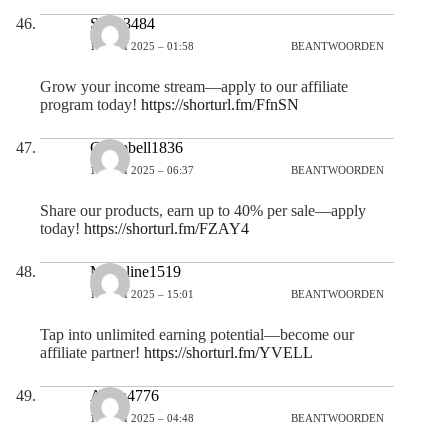
Sofia3484
13 JULI 2025 – 01:58
BEANTWOORDEN
Grow your income stream—apply to our affiliate
program today!
https://shorturl.fm/FfnSN
Campbell1836
13 JULI 2025 – 06:37
BEANTWOORDEN
Share our products, earn up to 40% per sale—apply
today!
https://shorturl.fm/FZAY4
Madeline1519
13 JULI 2025 – 15:01
BEANTWOORDEN
Tap into unlimited earning potential—become our
affiliate partner!
https://shorturl.fm/YVELL
Aisha4776
14 JULI 2025 – 04:48
BEANTWOORDEN