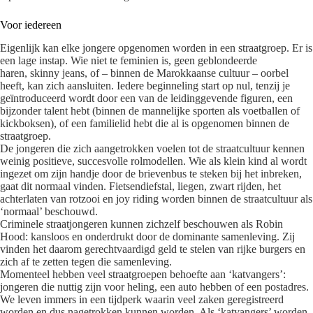
Voor iedereen
Eigenlijk kan elke jongere opgenomen worden in een straatgroep. Er is
een lage instap. Wie niet te feminien is, geen geblondeerde
haren, skinny jeans, of – binnen de Marokkaanse cultuur – oorbel
heeft, kan zich aansluiten. Iedere beginneling start op nul, tenzij je
geïntroduceerd wordt door een van de leidinggevende figuren, een
bijzonder talent hebt (binnen de mannelijke sporten als voetballen of
kickboksen), of een familielid hebt die al is opgenomen binnen de
straatgroep.
De jongeren die zich aangetrokken voelen tot de straatcultuur kennen
weinig positieve, succesvolle rolmodellen. Wie als klein kind al wordt
ingezet om zijn handje door de brievenbus te steken bij het inbreken,
gaat dit normaal vinden. Fietsendiefstal, liegen, zwart rijden, het
achterlaten van rotzooi en joy riding worden binnen de straatcultuur als
‘normaal’ beschouwd.
Criminele straatjongeren kunnen zichzelf beschouwen als Robin
Hood: kansloos en onderdrukt door de dominante samenleving. Zij
vinden het daarom gerechtvaardigd geld te stelen van rijke burgers en
zich af te zetten tegen die samenleving.
Momenteel hebben veel straatgroepen behoefte aan ‘katvangers’:
jongeren die nuttig zijn voor heling, een auto hebben of een postadres.
We leven immers in een tijdperk waarin veel zaken geregistreerd
worden en dus nagetrokken kunnen worden. Als ‘katvangers’ worden