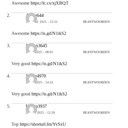
Awesome
https://lc.cx/xjXBQT
Aiden644
30 APRIL 2025 – 12:51
BEANTWOORDEN
Awesome
https://is.gd/N1ikS2
Jordyn3645
1 MEI 2025 – 08:01
BEANTWOORDEN
Very good
https://is.gd/N1ikS2
Janice4970
1 MEI 2025 – 14:53
BEANTWOORDEN
Very good
https://is.gd/N1ikS2
Kaden3937
24 MEI 2025 – 12:29
BEANTWOORDEN
Top
https://shorturl.fm/YvSxU