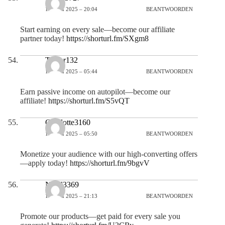
14 JULI 2025 – 20:04
BEANTWOORDEN
Start earning on every sale—become our affiliate
partner today!
https://shorturl.fm/SXgm8
Taylor132
15 JULI 2025 – 05:44
BEANTWOORDEN
Earn passive income on autopilot—become our
affiliate!
https://shorturl.fm/S5vQT
Charlotte3160
15 JULI 2025 – 05:50
BEANTWOORDEN
Monetize your audience with our high-converting offers
—apply today!
https://shorturl.fm/9bgvV
Nigel3369
15 JULI 2025 – 21:13
BEANTWOORDEN
Promote our products—get paid for every sale you