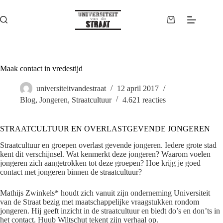
Ga
naar
de
Winkelwagen
inhoud
Maak contact in vredestijd
universiteitvandestraat
12 april 2017
Blog
,
Jongeren
,
Straatcultuur
4.621 reacties
STRAATCULTUUR EN OVERLASTGEVENDE JONGEREN
Straatcultuur en groepen overlast gevende jongeren. Iedere grote stad
kent dit verschijnsel. Wat kenmerkt deze jongeren? Waarom voelen
jongeren zich aangetrokken tot deze groepen? Hoe krijg je goed
contact met jongeren binnen de straatcultuur?
Mathijs Zwinkels* houdt zich vanuit zijn onderneming Universiteit
van de Straat bezig met maatschappelijke vraagstukken rondom
jongeren. Hij geeft inzicht in de straatcultuur en biedt do’s en don’ts in
het contact. Huub Wiltschut tekent zijn verhaal op.