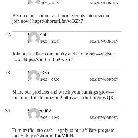
19 JULI 2025 – 16:27
BEANTWOORDEN
Become our partner and turn referrals into revenue—
join now!
https://shorturl.fm/wOZh7
Laila1458
19 JULI 2025 – 23:47
BEANTWOORDEN
Join our affiliate community and earn more—register
now!
https://shorturl.fm/Gc7SE
Caleb2335
20 JULI 2025 – 07:33
BEANTWOORDEN
Share our products and watch your earnings grow—
join our affiliate program!
https://shorturl.fm/nrwQK
Stephen902
20 JULI 2025 – 11:42
BEANTWOORDEN
Turn traffic into cash—apply to our affiliate program
today!
https://shorturl.fm/MIbNa