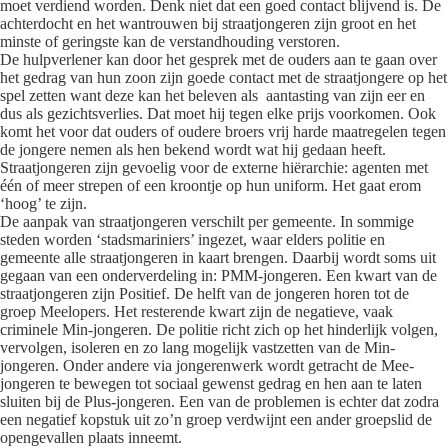
moet verdiend worden. Denk niet dat een goed contact blijvend is. De
achterdocht en het wantrouwen bij straatjongeren zijn groot en het
minste of geringste kan de verstandhouding verstoren.
De hulpverlener kan door het gesprek met de ouders aan te gaan over
het gedrag van hun zoon zijn goede contact met de straatjongere op het
spel zetten want deze kan het beleven als aantasting van zijn eer en
dus als gezichtsverlies. Dat moet hij tegen elke prijs voorkomen. Ook
komt het voor dat ouders of oudere broers vrij harde maatregelen tegen
de jongere nemen als hen bekend wordt wat hij gedaan heeft.
Straatjongeren zijn gevoelig voor de externe hiërarchie: agenten met
één of meer strepen of een kroontje op hun uniform. Het gaat erom
‘hoog’ te zijn.
De aanpak van straatjongeren verschilt per gemeente. In sommige
steden worden ‘stadsmariniers’ ingezet, waar elders politie en
gemeente alle straatjongeren in kaart brengen. Daarbij wordt soms uit
gegaan van een onderverdeling in: PMM-jongeren. Een kwart van de
straatjongeren zijn Positief. De helft van de jongeren horen tot de
groep Meelopers. Het resterende kwart zijn de negatieve, vaak
criminele Min-jongeren. De politie richt zich op het hinderlijk volgen,
vervolgen, isoleren en zo lang mogelijk vastzetten van de Min-
jongeren. Onder andere via jongerenwerk wordt getracht de Mee-
jongeren te bewegen tot sociaal gewenst gedrag en hen aan te laten
sluiten bij de Plus-jongeren. Een van de problemen is echter dat zodra
een negatief kopstuk uit zo’n groep verdwijnt een ander groepslid de
opengevallen plaats inneemt.