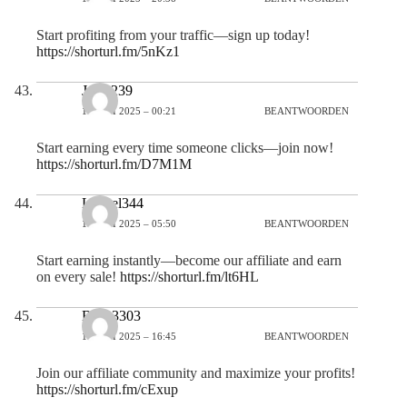
Start profiting from your traffic—sign up today!
https://shorturl.fm/5nKz1
Janet239
11 JULI 2025 – 00:21
BEANTWOORDEN
Start earning every time someone clicks—join now!
https://shorturl.fm/D7M1M
Leonel344
11 JULI 2025 – 05:50
BEANTWOORDEN
Start earning instantly—become our affiliate and earn
on every sale!
https://shorturl.fm/lt6HL
Beau3303
11 JULI 2025 – 16:45
BEANTWOORDEN
Join our affiliate community and maximize your profits!
https://shorturl.fm/cExup