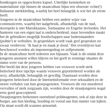
bontkragen en opgeschoren kapsel. Uiterlijke kenmerken en
materialisme zijn binnen de straatcultuur bijna een obsessie: echte(!)
Italiaanse merkkleding, waarbij het heel belangrijk is wie het als eerste
heeft.
Jongeren in de straatcultuur hebben een andere wijze van
communiceren, waarbij het taalgebruik, afhankelijk van de stad,
doorspekt is met Marokkaanse, Surinaamse en Engelse invloeden. Het
hanteren van een eigen taal is onderscheidend, maar bovendien maakt
het de gebruikers mogelijk boodschappen naar buitenstaanders
(politie!) te verhullen. In gesprekken wordt vaak grof gesproken en
zwaar verdreven: ‘Ik haat je en maak je dood.’ Het overdrijven kan
beschouwd worden als imponeergedrag en zelfpromotie.
In de straatcultuur heeft iedereen een bijnaam. Vaak is dit omdat deze
jongeren anoniem willen blijven en het geeft in sommige situaties de
status weer van de persoon.
Het beeld dat deze jongeren hebben van vrouwen wordt sterk
beïnvloed door rapclips waarin vrouwen geportretteerd worden als
sexy, afhankelijk, behaaglijk en gewillig. Daarnaast worden deze
jongeren beïnvloed door de Internetinformatie over seksualiteit en de
stoere verhalen van hun groepsgenoten. Vrouwen die een moederrol
vervullen of sterk zorgzaam zijn, worden door de straatjongeren nogal
eens goed geaccepteerd.
Straatjongeren herkennen razendsnel politieagenten, ook al zijn deze in
burger, aan hun kleding, houding en vooral aan hun manier van kijken.
Op straat wordt dit scannen genoemd.