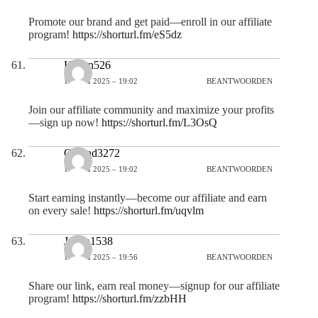
Promote our brand and get paid—enroll in our affiliate
program!
https://shorturl.fm/eS5dz
Kaden526
16 JULI 2025 – 19:02
BEANTWOORDEN
Join our affiliate community and maximize your profits
—sign up now!
https://shorturl.fm/L3OsQ
Conrad3272
16 JULI 2025 – 19:02
BEANTWOORDEN
Start earning instantly—become our affiliate and earn
on every sale!
https://shorturl.fm/uqvlm
Jaxon1538
16 JULI 2025 – 19:56
BEANTWOORDEN
Share our link, earn real money—signup for our affiliate
program!
https://shorturl.fm/zzbHH