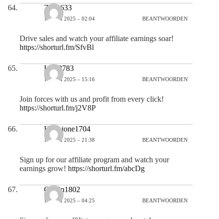
Zoey633
17 JULI 2025 – 02:04
BEANTWOORDEN
Drive sales and watch your affiliate earnings soar!
https://shorturl.fm/SfvBl
Lola3783
18 JULI 2025 – 15:16
BEANTWOORDEN
Join forces with us and profit from every click!
https://shorturl.fm/j2V8P
Hermione1704
18 JULI 2025 – 21:38
BEANTWOORDEN
Sign up for our affiliate program and watch your
earnings grow!
https://shorturl.fm/abcDg
Caitlin1802
19 JULI 2025 – 04:25
BEANTWOORDEN