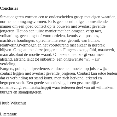
Conclusies
Straatjongeren vormen een te onderscheiden groep met eigen waarden,
normen en omgangsvormen. Er is geen eenduidige, alomvattende
manier om een goed contact op te bouwen met overlast gevende
jongeren. Het op een juiste manier met hen omgaan vergt tact,
volharding, geen angst of vooroordelen, kennis van posities,
machtsverhoudingen, oprechte interesse, gebruik van humor,
relativeringsvermogen en het voortdurend met elkaar in gesprek
blijven. Omgaan met deze jongeren is Fingerspitzengefühl, maatwerk,
maar absoluut de moeite waard. Onbekendheid zorgt voor meer
afstand, afstand leidt tot onbegrip, een ongewenste ‘wij – zij’
verdeling.
Burgers, politie, hulpverleners en docenten moeten op juiste wijze
contact leggen met overlast gevende jongeren. Contact kan ertoe leiden
dat er verbinding tot stand komt, men zich herkend, erkend en
begrepen voelt. Een goede samenleving is een gezamenlijke
samenleving, een maatschappij waar iedereen deel van uit wil maken:
burgers en straatjongeren.
Huub Wiltschut
Literatuur: