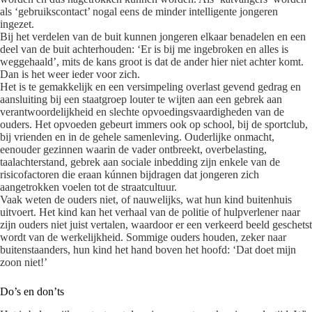
als ‘gebruikscontact’ nogal eens de minder intelligente jongeren
ingezet.
Bij het verdelen van de buit kunnen jongeren elkaar benadelen en een
deel van de buit achterhouden: ‘Er is bij me ingebroken en alles is
weggehaald’, mits de kans groot is dat de ander hier niet achter komt.
Dan is het weer ieder voor zich.
Het is te gemakkelijk en een versimpeling overlast gevend gedrag en
aansluiting bij een staatgroep louter te wijten aan een gebrek aan
verantwoordelijkheid en slechte opvoedingsvaardigheden van de
ouders. Het opvoeden gebeurt immers ook op school, bij de sportclub,
bij vrienden en in de gehele samenleving. Ouderlijke onmacht,
eenouder gezinnen waarin de vader ontbreekt, overbelasting,
taalachterstand, gebrek aan sociale inbedding zijn enkele van de
risicofactoren die eraan kúnnen bijdragen dat jongeren zich
aangetrokken voelen tot de straatcultuur.
Vaak weten de ouders niet, of nauwelijks, wat hun kind buitenhuis
uitvoert. Het kind kan het verhaal van de politie of hulpverlener naar
zijn ouders niet juist vertalen, waardoor er een verkeerd beeld geschetst
wordt van de werkelijkheid. Sommige ouders houden, zeker naar
buitenstaanders, hun kind het hand boven het hoofd: ‘Dat doet mijn
zoon niet!’
Do’s en don’ts