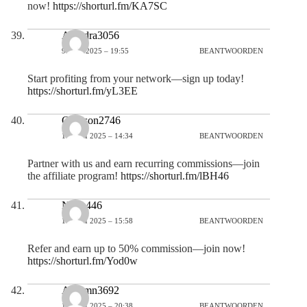
now!
https://shorturl.fm/KA7SC
Alondra3056
9 JULI 2025 – 19:55
BEANTWOORDEN
Start profiting from your network—sign up today!
https://shorturl.fm/yL3EE
Greyson2746
10 JULI 2025 – 14:34
BEANTWOORDEN
Partner with us and earn recurring commissions—join
the affiliate program!
https://shorturl.fm/lBH46
Noah446
10 JULI 2025 – 15:58
BEANTWOORDEN
Refer and earn up to 50% commission—join now!
https://shorturl.fm/Yod0w
Autumn3692
10 JULI 2025 – 20:38
BEANTWOORDEN