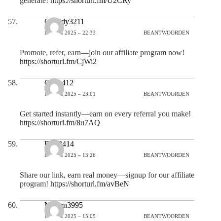
generate!
https://shorturl.fm/U2CRy
Cassidy3211
15 JULI 2025 – 22:33
BEANTWOORDEN
Promote, refer, earn—join our affiliate program now!
https://shorturl.fm/CjWi2
Colt1412
15 JULI 2025 – 23:01
BEANTWOORDEN
Get started instantly—earn on every referral you make!
https://shorturl.fm/8u7AQ
Ellis2414
16 JULI 2025 – 13:26
BEANTWOORDEN
Share our link, earn real money—signup for our affiliate
program!
https://shorturl.fm/avBeN
Nathan3995
16 JULI 2025 – 15:05
BEANTWOORDEN