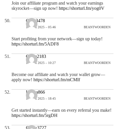
Join our affiliate program and watch your earnings
skyrocket—sign up now!
https://shorturl.fm/yog0V
Carla3478
14 JULI 2025 – 05:46
BEANTWOORDEN
Start profiting from your network—sign up today!
https://shorturl.fm/5ADF8
Claire2183
14 JULI 2025 – 10:27
BEANTWOORDEN
Become our affiliate and watch your wallet grow—
apply now!
https://shorturl.fm/mCMIf
Hanna866
14 JULI 2025 – 18:45
BEANTWOORDEN
Get started instantly—earn on every referral you make!
https://shorturl.fm/5rgDH
Colby3727