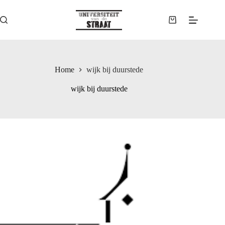
Ga
naar
de
Winkelwagen
inhoud
Home
wijk bij duurstede
wijk bij duurstede