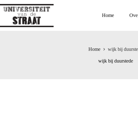
Ga
naar
de
Home
Ove
inhoud
Home
wijk bij duurst
wijk bij duurstede