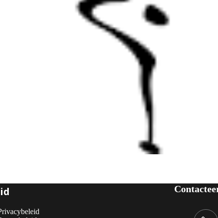
Contactee
id
Privacybeleid