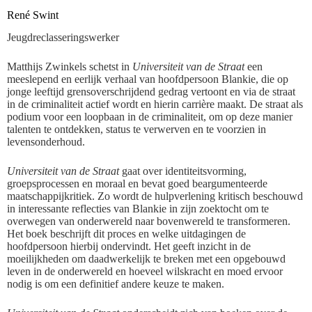
René Swint
Jeugdreclasseringswerker
Matthijs Zwinkels schetst in
Universiteit van de Straat
een
meeslepend en eerlijk verhaal van hoofdpersoon Blankie, die op
jonge leeftijd grensoverschrijdend gedrag vertoont en via de straat
in de criminaliteit actief wordt en hierin carrière maakt. De straat als
podium voor een loopbaan in de criminaliteit, om op deze manier
talenten te ontdekken, status te verwerven en te voorzien in
levensonderhoud.
Universiteit van de Straat
gaat over identiteitsvorming,
groepsprocessen en moraal en bevat goed beargumenteerde
maatschappijkritiek. Zo wordt de hulpverlening kritisch beschouwd
in interessante reflecties van Blankie in zijn zoektocht om te
overwegen van onderwereld naar bovenwereld te transformeren.
Het boek beschrijft dit proces en welke uitdagingen de
hoofdpersoon hierbij ondervindt. Het geeft inzicht in de
moeilijkheden om daadwerkelijk te breken met een opgebouwd
leven in de onderwereld en hoeveel wilskracht en moed ervoor
nodig is om een definitief andere keuze te maken.