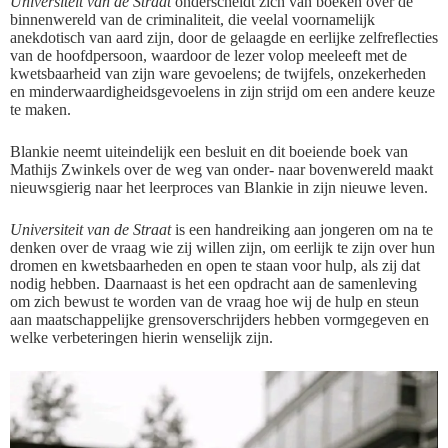
Universiteit van de Straat
onderscheidt zich van boeken over de
binnenwereld van de criminaliteit, die veelal voornamelijk
anekdotisch van aard zijn, door de gelaagde en eerlijke zelfreflecties
van de hoofdpersoon, waardoor de lezer volop meeleeft met de
kwetsbaarheid van zijn ware gevoelens; de twijfels, onzekerheden
en minderwaardigheidsgevoelens in zijn strijd om een andere keuze
te maken.
Blankie neemt uiteindelijk een besluit en dit boeiende boek van
Mathijs Zwinkels over de weg van onder- naar bovenwereld maakt
nieuwsgierig naar het leerproces van Blankie in zijn nieuwe leven.
Universiteit van de Straat
is een handreiking aan jongeren om na te
denken over de vraag wie zij willen zijn, om eerlijk te zijn over hun
dromen en kwetsbaarheden en open te staan voor hulp, als zij dat
nodig hebben. Daarnaast is het een opdracht aan de samenleving
om zich bewust te worden van de vraag hoe wij de hulp en steun
aan maatschappelijke grensoverschrijders hebben vormgegeven en
welke verbeteringen hierin wenselijk zijn.