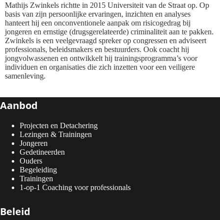
Mathijs Zwinkels richtte in 2015 Universiteit van de Straat op. Op
basis van zijn persoonlijke ervaringen, inzichten en analyses
hanteert hij een onconventionele aanpak om risicogedrag bij
jongeren en ernstige (drugsgerelateerde) criminaliteit aan te pakken.
Zwinkels is een veelgevraagd spreker op congressen en adviseert
professionals, beleidsmakers en bestuurders. Ook coacht hij
jongvolwassenen en ontwikkelt hij trainingsprogramma’s voor
individuen en organisaties die zich inzetten voor een veiligere
samenleving.
Aanbod
Projecten en Detachering
Lezingen & Trainingen
Jongeren
Gedetineerden
Ouders
Begeleiding
Trainingen
1-op-1 Coaching voor professionals
Beleid