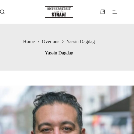
Ga
naar
de
Winkelwagen
inhoud
Home
Over ons
Yassin Dagdag
Yassin Dagdag