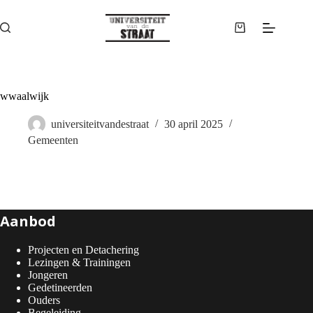
Ga
naar
de
Winkelwagen
inhoud
wwaalwijk
universiteitvandestraat
30 april 2025
Gemeenten
Aanbod
Projecten en Detachering
Lezingen & Trainingen
Jongeren
Gedetineerden
Ouders
Begeleiding