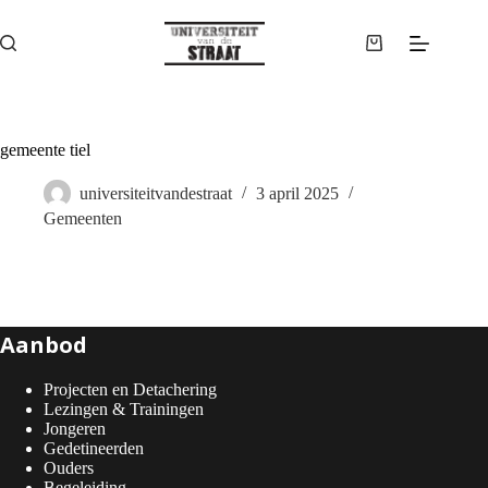
Ga
naar
de
Winkelwagen
inhoud
gemeente tiel
universiteitvandestraat
3 april 2025
Gemeenten
Aanbod
Projecten en Detachering
Lezingen & Trainingen
Jongeren
Gedetineerden
Ouders
Begeleiding