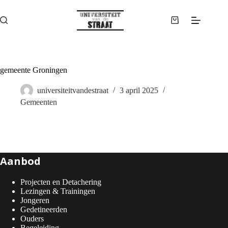
Ga
naar
de
Winkelwagen
inhoud
gemeente Groningen
universiteitvandestraat
3 april 2025
Gemeenten
Aanbod
Projecten en Detachering
Lezingen & Trainingen
Jongeren
Gedetineerden
Ouders
Begeleiding