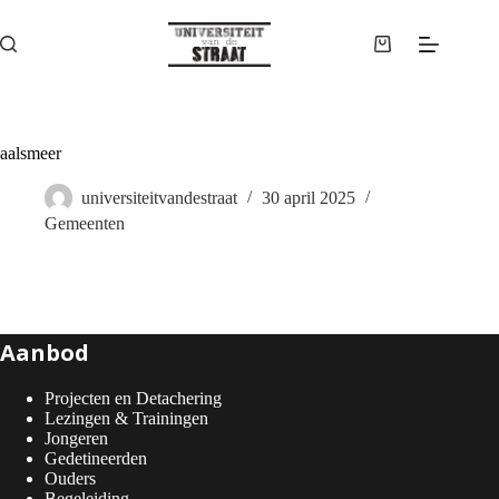
Ga
naar
de
Winkelwagen
inhoud
aalsmeer
universiteitvandestraat
30 april 2025
Gemeenten
Aanbod
Projecten en Detachering
Lezingen & Trainingen
Jongeren
Gedetineerden
Ouders
Begeleiding