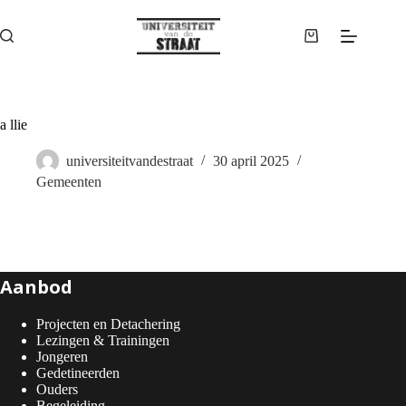
Ga
naar
de
Winkelwagen
inhoud
a llie
universiteitvandestraat
30 april 2025
Gemeenten
Aanbod
Projecten en Detachering
Lezingen & Trainingen
Jongeren
Gedetineerden
Ouders
Begeleiding