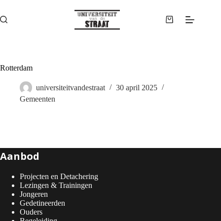
Ga
naar
de
Winkelwagen
inhoud
Rotterdam
universiteitvandestraat
30 april 2025
Gemeenten
Aanbod
Projecten en Detachering
Lezingen & Trainingen
Jongeren
Gedetineerden
Ouders
Begeleiding