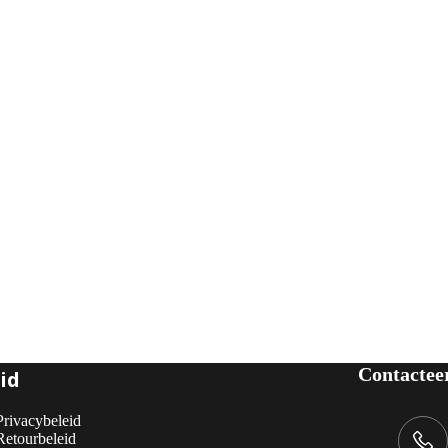
Contactee
id
Privacybeleid
Retourbeleid