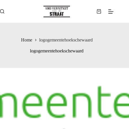
Ga
naar
de
Winkelwagen
inhoud
Home
logogemeentehoekschewaard
logogemeentehoekschewaard