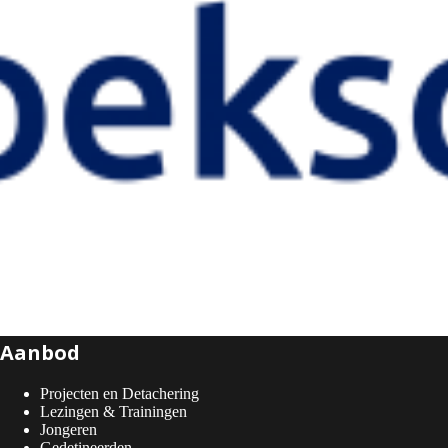
Aanbod
Projecten en Detachering
Lezingen & Trainingen
Jongeren
Gedetineerden