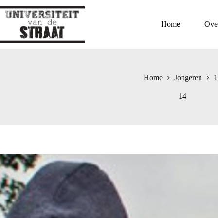
Ga
naar
de
Home
Ove
inhoud
Home
Jongeren
1
14