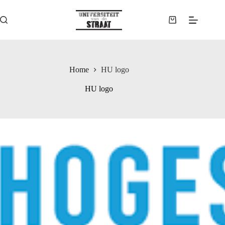
Ga
naar
de
Winkelwagen
inhoud
Home
HU logo
HU logo