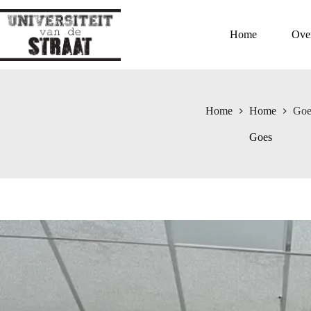
Ga
naar
de
Home
Ove
inhoud
Home
Home
Goe
Goes