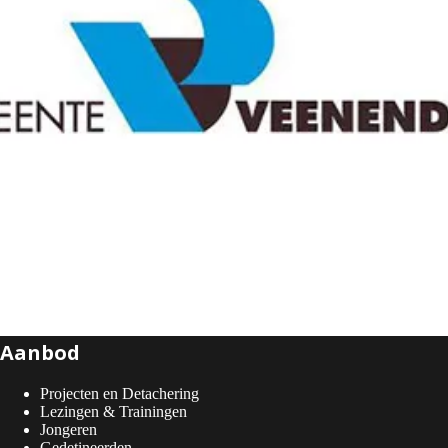
Aanbod
Projecten en Detachering
Lezingen & Trainingen
Jongeren
Gedetineerden