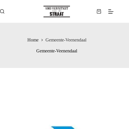
Ga
naar
de
Winkelwagen
inhoud
Home
Gemeente-Veenendaal
Gemeente-Veenendaal