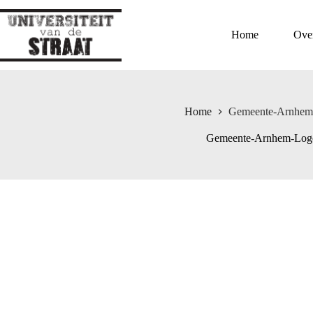
Ga
naar
de
Home
Ove
inhoud
Home
Gemeente-Arnhem
Gemeente-Arnhem-Log