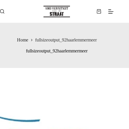
Ga
naar
de
Winkelwagen
inhoud
Home
fullsizeoutput_92haarlemmermeer
fullsizeoutput_92haarlemmermeer