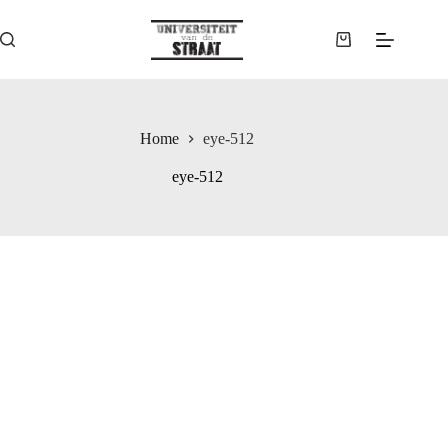
Ga
naar
de
Winkelwagen
inhoud
Home
eye-512
eye-512