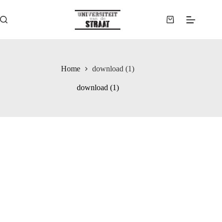
Ga
naar
de
Winkelwagen
inhoud
Home
download (1)
download (1)