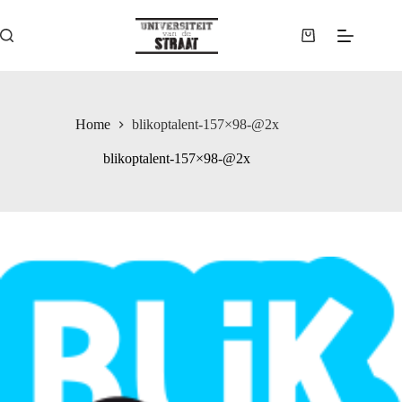
Ga
naar
de
Winkelwagen
inhoud
Home
blikoptalent-157×98-@2x
blikoptalent-157×98-@2x