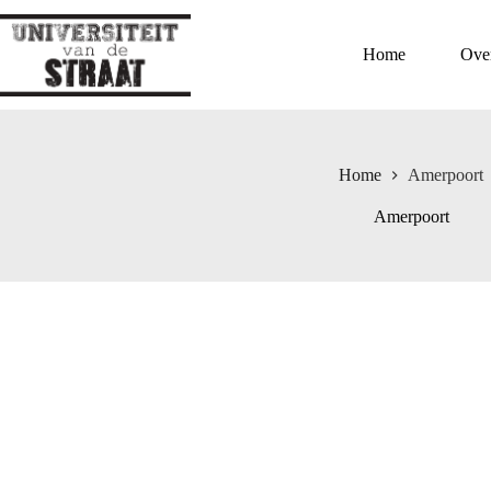
Ga
naar
de
Home
Ove
inhoud
Home
Amerpoort
Amerpoort