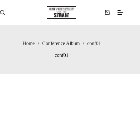
Ga
naar
de
Winkelwagen
inhoud
Home
Conference Album
conf01
conf01