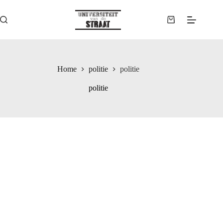
Ga
naar
de
Winkelwagen
inhoud
Home
politie
politie
politie